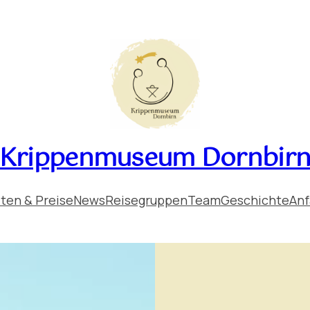
Krippenmuseum Dornbir
ten & Preise
News
Reisegruppen
Team
Geschichte
Anf