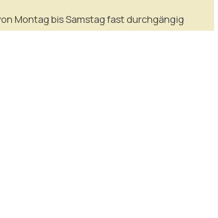
von Montag bis Samstag fast durchgängig
 von der Haltestelle „Bahnhof Dornbirn“
„Gütle“. Die Fahrtzeit beträgt ca. 12
und Feiertagen fährt der Bus stündlich.
www.vmobil.at