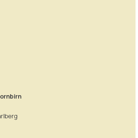
ornbirn
rlberg