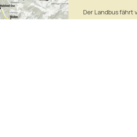
Der Landbus fährt 
im Halbstundentakt
bis zur Haltestelle 
Minuten. An Sonn- 
Weiter Infos unter
nserer Besucher:innen